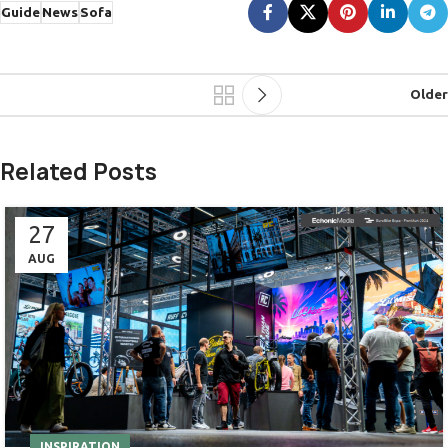
Guide
News
Sofa
Older
Related Posts
27
AUG
INSPIRATION