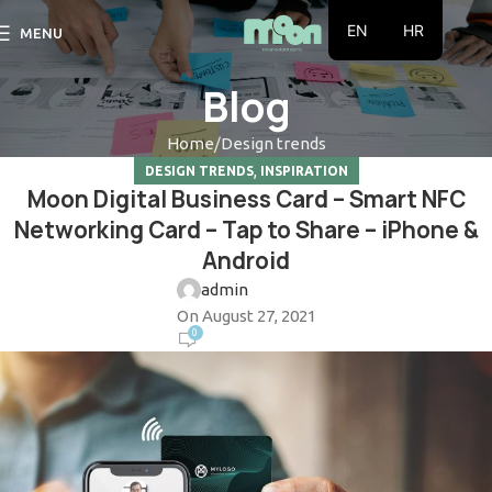
EN
HR
MENU
Blog
Home
Design trends
,
DESIGN TRENDS
INSPIRATION
Moon Digital Business Card – Smart NFC
Networking Card – Tap to Share – iPhone &
Android
admin
On August 27, 2021
0