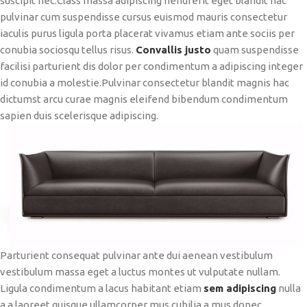
suscipit nec.Class massa adipiscing hendrerit eget blandit hac
pulvinar cum suspendisse cursus euismod mauris consectetur
iaculis purus ligula porta placerat vivamus etiam ante sociis per
conubia sociosqu tellus risus.
Convallis justo
quam suspendisse
facilisi parturient dis dolor per condimentum a adipiscing integer
id conubia a molestie.Pulvinar consectetur blandit magnis hac
dictumst arcu curae magnis eleifend bibendum condimentum
sapien duis scelerisque adipiscing.
Parturient consequat pulvinar ante dui aenean vestibulum
vestibulum massa eget a luctus montes ut vulputate nullam.
Ligula condimentum a lacus habitant etiam
sem adipiscing
nulla
a a laoreet quisque ullamcorper mus cubilia a mus donec