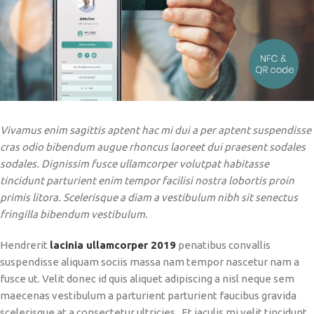
Vivamus enim sagittis aptent hac mi dui a per aptent suspendisse
cras odio bibendum augue rhoncus laoreet dui praesent sodales
sodales. Dignissim fusce ullamcorper volutpat habitasse
tincidunt parturient enim tempor facilisi nostra lobortis proin
primis litora. Scelerisque a diam a vestibulum nibh sit senectus
fringilla bibendum vestibulum.
Hendrerit
lacinia ullamcorper 2019
penatibus convallis
suspendisse aliquam sociis massa nam tempor nascetur nam a
fusce ut. Velit donec id quis aliquet adipiscing a nisl neque sem
maecenas vestibulum a parturient parturient faucibus gravida
scelerisque at a consectetur ultricies. Et iaculis mi velit tincidunt